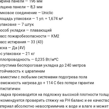
ирина панели — 196 мм
лщина панели — 8,3 мм
мковое соединение — Uniclic
ощадь упаковки — 1 уп. = 1,674 м²
упаковке — 7 штук
пособ укладки — плавающий
ласс пожаробезопасности — КМ2
асс истирания — 33 (43)
ска — Да (4V)
с упаковки — 21 кг
плопроводность — 0,235 Вт/м*С
пустима беспороговая укладка до 240 метров
тойчивость к царапинам
овместим с любыми системами подогрева пола
зможность нагрева до + 114 С без потери гарантии
тистатичен
ладка производится на подложку высокой плотности толщ
комендуется проверить стяжку на PH баланс и ее качеств
териал абсолютно невосприимчив к воде и влаге и может