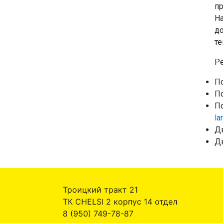
пр
На
до
т
Ре
По
П
По
la
Дв
Дв
Троицкий тракт 21
ТК CHELSI 2 корпус 14 отдел
8 (950) 749-78-87