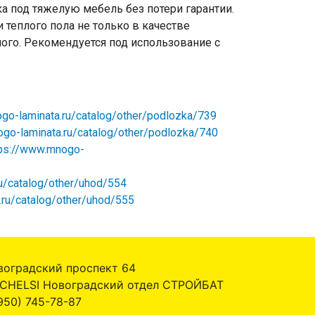
а под тяжелую мебель без потери гарантии.
теплого пола не только в качестве
ного. Рекомендуется под использование с
go-laminata.ru/catalog/other/podlozka/739
go-laminata.ru/catalog/other/podlozka/740
tps://www.mnogo-
u/catalog/other/uhod/554
.ru/catalog/other/uhod/555
воградский проспект 64
 CHELSI Новоградский отдел СТРОЙБАТ
950) 745-78-87