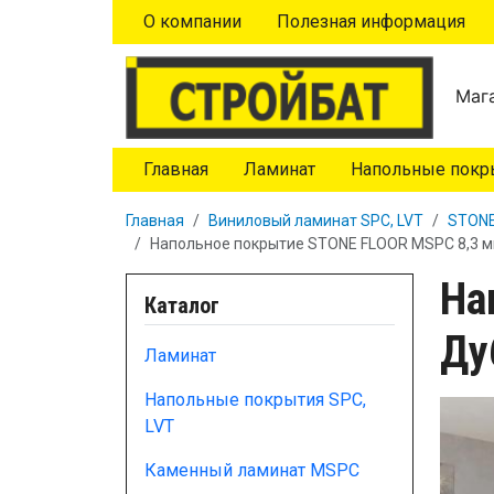
Перейти к основному содержанию
О компании
Полезная информация
Мага
Главная
Ламинат
Напольные покры
Главная
Виниловый ламинат SPC, LVT
STONE
Напольное покрытие STONE FLOOR MSPC 8,3 м
На
Каталог
Ду
Ламинат
Напольные покрытия SPC,
LVT
Каменный ламинат MSPC