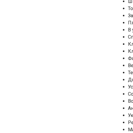
Ш
То
За
Пл
В 
С
К
Кл
Фа
Ве
Те
До
Ус
С
Во
Ан
Ук
Ре
Ма