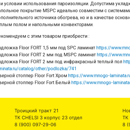
и условии использования пароизоляции. Допустима укладк
польное покрытие MSPC идеально совместим с системами 
полнительного источника обогрева, но и в качестве основ
еплым полом и напольными конвекторами.
комендуем с этим товаром приобрести :
дложка Floor FORT 1,5 мм под SPC ламинат
https://www.mno
одложка Floor FORT 2 мм под MSPC ламинат
https://www.mno
дложка Floor FORT 2 мм под инфракрасный теплый пол
ht
minata.ru/catalog/other/podlozka/741
ерной стоппер Floor Fort Хром
https://www.mnogo-laminata.r
ерной стоппер Floor Fort Белый
https://www.mnogo-laminata
Троицкий тракт 21
Но
ТК CHELSI 3 корпус 23 отдел
ТК
8 (900) 097-29-06
8 (