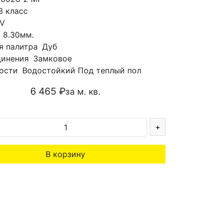
3 класс
V
а
8.30мм.
я палитра
Дуб
динения
Замковое
ости
Водостойкий
Под теплый пол
6 465 ₽
за м. кв.
+
В корзину