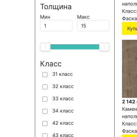
напол
Толщина
NORLA
Класс
Мин
Макс
Alante
Фаска
Куп
Класс
31 класс
32 класс
33 класс
2 142
Камен
34 класс
напол
42 класс
NORLA
Класс
Flosi 
Фаска
43 класс