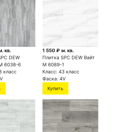
м. кв.
1 550 ₽
м. кв.
SPC DEW
Плитка SPC DEW Вайт
М 6038-6
М 6089-1
3 класс
Класс:
43 класс
V
Фаска:
4V
ь
Купить