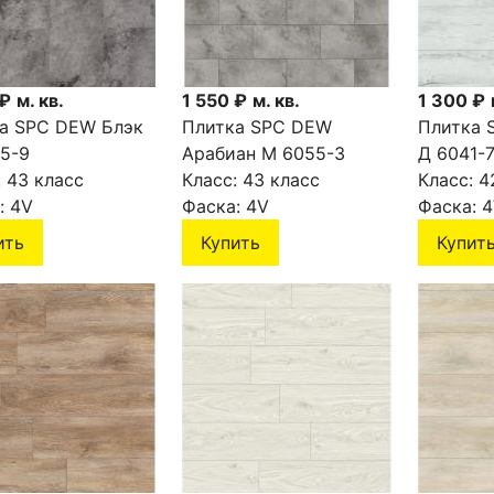
 ₽
м. кв.
1 550 ₽
м. кв.
1 300 ₽
а SPC DEW Блэк
Плитка SPC DEW
Плитка 
5-9
Арабиан М 6055-3
Д 6041-
:
43 класс
Класс:
43 класс
Класс:
4
:
4V
Фаска:
4V
Фаска:
4
ить
Купить
Купит