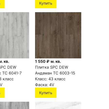
ь
Купить
м. кв.
1 550 ₽
м. кв.
SPC DEW
Плитка SPC DEW
к ТС 6041-7
Андаман ТС 6003-15
3 класс
Класс:
43 класс
V
Фаска:
4V
ь
Купить