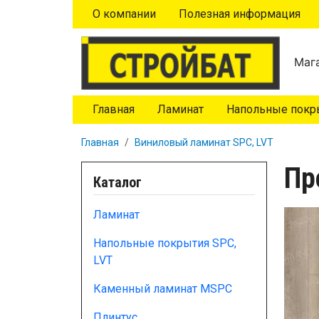
Перейти к основному содержанию
О компании
Полезная информация
Мага
Главная
Ламинат
Напольные покры
Главная
Виниловый ламинат SPC, LVT
Пр
Каталог
Ламинат
Напольные покрытия SPC,
LVT
Каменный ламинат MSPC
Плинтус