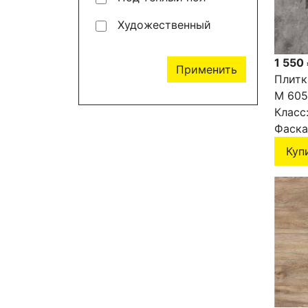
Художественный
1 550
Применить
Плитк
М 605
Класс
Фаска
Куп