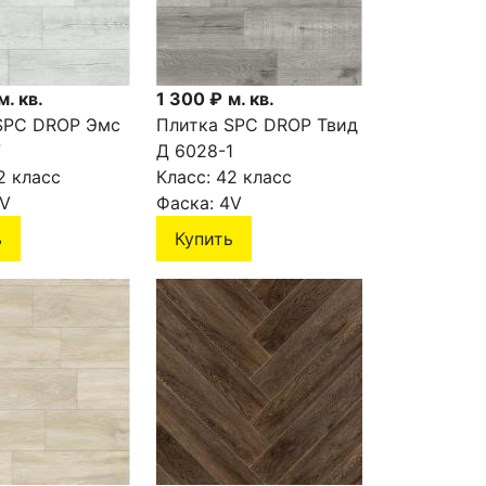
м. кв.
1 300 ₽
м. кв.
SPC DROP Эмс
Плитка SPC DROP Твид
7
Д 6028-1
2 класс
Класс:
42 класс
V
Фаска:
4V
ь
Купить