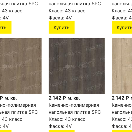
ьная плитка SPC
напольная плитка SPC
напольн
ND SIGRID PLUS
:
43 класс
NORLAND SIGRID PLUS
Класс:
43 класс
NORLAND
Класс:
4
 1006-7
:
4V
Dor 1006-6
Фаска:
4V
Alda 100
Фаска:
4
ить
Купить
Купит
 ₽
м. кв.
2 142 ₽
м. кв.
2 142 ₽
но-полимерная
Каменно-полимерная
Каменно
ьная плитка SPC
напольная плитка SPC
напольн
ND SIGRID PLUS
:
43 класс
NORLAND SIGRID PLUS
Класс:
43 класс
NORLAND
Класс:
4
1006-3
:
4V
Baggy 1006-2
Фаска:
4V
Abbi 100
Фаска:
4