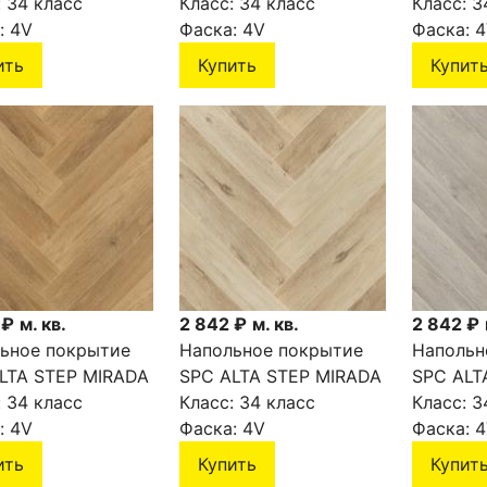
олгарский
:
34 класс
Дуб французский
Класс:
34 класс
Дуб авс
Класс:
3
409
:
4V
SPC4408
Фаска:
4V
SPC440
Фаска:
4
ить
Купить
Купит
 ₽
м. кв.
2 842 ₽
м. кв.
2 842 ₽
ьное покрытие
Напольное покрытие
Напольн
LTA STEP MIRADA
SPC ALTA STEP MIRADA
SPC ALT
ведский
:
34 класс
Дуб голландский
Класс:
34 класс
Дуб фин
Класс:
3
405
:
4V
SPC4404
Фаска:
4V
Фаска:
4
ить
Купить
Купит