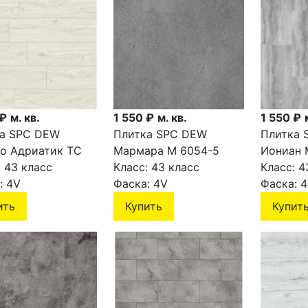
 ₽
м. кв.
1 550 ₽
м. кв.
1 550 ₽
а SPC DEW
Плитка SPC DEW
Плитка 
о Адриатик TC
Мармара М 6054-5
Иониан 
6
:
43 класс
Класс:
43 класс
Класс:
4
:
4V
Фаска:
4V
Фаска:
4
ить
Купить
Купит