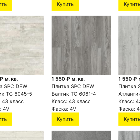
ить
Купить
Купит
 ₽
м. кв.
1 550 ₽
м. кв.
1 550 ₽
а SPC DEW
Плитка SPC DEW
Плитка 
ик ТС 6045-5
Балтик ТС 6061-4
Атланти
:
43 класс
Класс:
43 класс
Класс:
4
:
4V
Фаска:
4V
Фаска:
4
ить
Купить
Купит