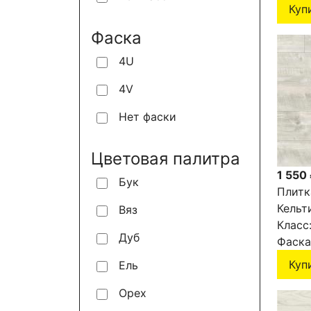
Куп
Фаска
4U
4V
Нет фаски
Цветовая палитра
1 550
Бук
Плитк
Кельт
Вяз
Класс
Дуб
Фаска
Куп
Ель
Орех