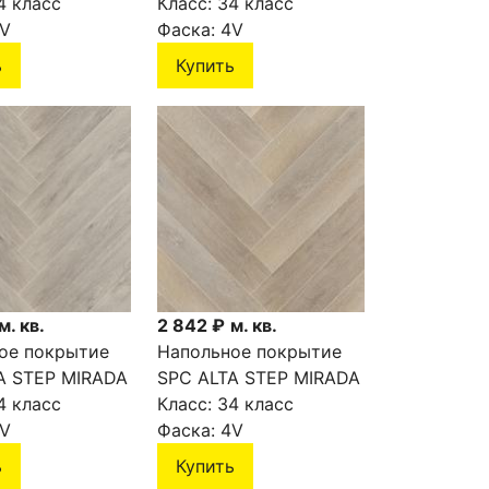
трийский
4 класс
Дуб румынский
Класс:
34 класс
7
V
SPC4406
Фаска:
4V
ь
Купить
м. кв.
2 842 ₽
м. кв.
ое покрытие
Напольное покрытие
A STEP MIRADA
SPC ALTA STEP MIRADA
ский SPC4403
4 класс
Дуб скандинавский
Класс:
34 класс
V
SPC4402
Фаска:
4V
ь
Купить