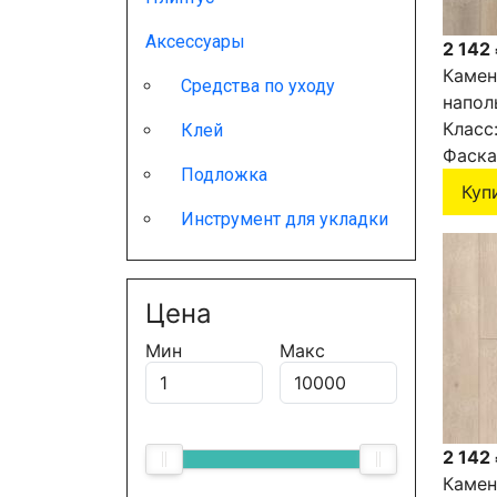
Аксессуары
2 142
Камен
Средства по уходу
напол
NORLA
Класс
Клей
Tora 1
Фаска
Подложка
Куп
Инструмент для укладки
Цена
Мин
Макс
2 142
Камен