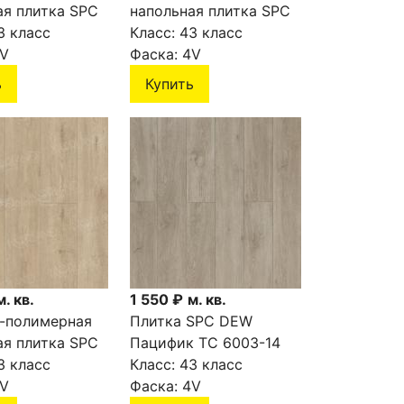
ая плитка SPC
напольная плитка SPC
 SIGRID PLUS
3 класс
NORLAND SIGRID PLUS
Класс:
43 класс
6-5
V
Baldr 1006-4
Фаска:
4V
ь
Купить
м. кв.
1 550 ₽
м. кв.
-полимерная
Плитка SPC DEW
ая плитка SPC
Пацифик ТС 6003-14
 SIGRID PLUS
3 класс
Класс:
43 класс
6-1
V
Фаска:
4V