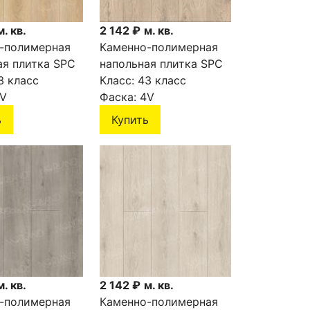
м. кв.
2 142 ₽
м. кв.
-полимерная
Каменно-полимерная
ая плитка SPC
напольная плитка SPC
 SIGRID PLUS
3 класс
NORLAND SIGRID PLUS
Класс:
43 класс
9
V
Greze 1006-8
Фаска:
4V
ь
Купить
м. кв.
2 142 ₽
м. кв.
-полимерная
Каменно-полимерная