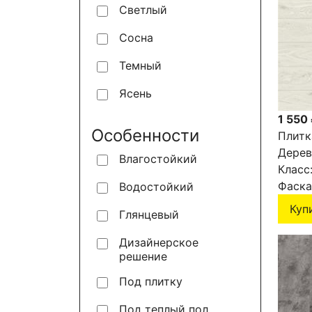
Светлый
Сосна
Темный
Ясень
1 550
Особенности
Плитк
Дерев
Влагостойкий
6043-
Класс
Фаска
Водостойкий
Куп
Глянцевый
Дизайнерское
решение
Под плитку
Под теплый пол