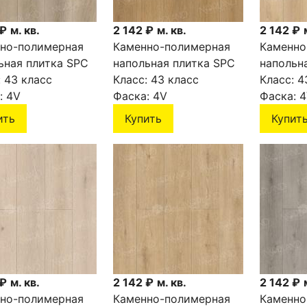
 ₽
м. кв.
2 142 ₽
м. кв.
2 142 ₽
но-полимерная
Каменно-полимерная
Каменно
ьная плитка SPC
напольная плитка SPC
напольн
ND SIGRID PLUS
:
43 класс
NORLAND SIGRID PLUS
Класс:
43 класс
NORLAND
Класс:
4
006-11
:
4V
Blake 1006-10
Фаска:
4V
Eli 1006-
Фаска:
4
ить
Купить
Купит
 ₽
м. кв.
2 142 ₽
м. кв.
2 142 ₽
но-полимерная
Каменно-полимерная
Каменно