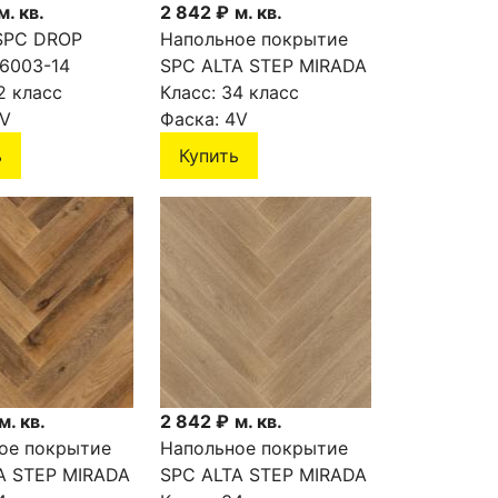
м. кв.
2 842 ₽
м. кв.
SPC DROP
Напольное покрытие
 6003-14
SPC ALTA STEP MIRADA
2 класс
Дуб корейский
Класс:
34 класс
V
SPC4410
Фаска:
4V
ь
Купить
м. кв.
2 842 ₽
м. кв.
ое покрытие
Напольное покрытие
A STEP MIRADA
SPC ALTA STEP MIRADA