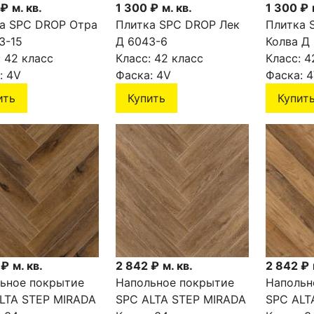
 ₽
м. кв.
1 300 ₽
м. кв.
1 300 ₽
а SPC DROP Отра
Плитка SPC DROP Лек
Плитка 
3-15
Д 6043-6
Колва Д
:
42 класс
Класс:
42 класс
Класс:
4
:
4V
Фаска:
4V
Фаска:
4
ить
Купить
Купит
 ₽
м. кв.
2 842 ₽
м. кв.
2 842 ₽
ьное покрытие
Напольное покрытие
Напольн
LTA STEP MIRADA
SPC ALTA STEP MIRADA
SPC ALT