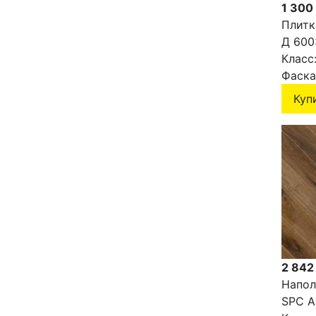
1 300
Плитк
Д 600
Класс
Фаска
Куп
2 842
Напол
SPC A