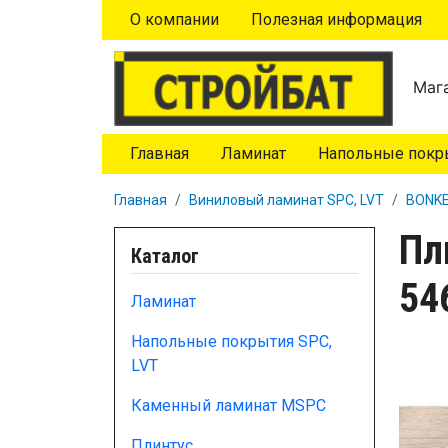
Перейти к основному содержанию
О компании
Полезная информация
Мага
Главная
Ламинат
Напольные покры
Главная
Виниловый ламинат SPC, LVT
BONKE
Пл
Каталог
54
Ламинат
Напольные покрытия SPC,
LVT
Каменный ламинат MSPC
Плинтус