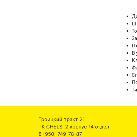
Д
Ш
То
За
Пл
В 
Кл
Фа
Сп
По
Т
Троицкий тракт 21
ТК CHELSI 2 корпус 14 отдел
8 (950) 749-78-87