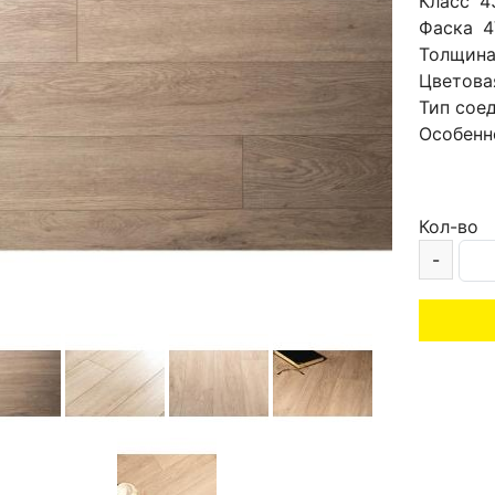
Класс
4
Фаска
4
Толщин
Цветова
Тип сое
Особенн
Кол-во
-