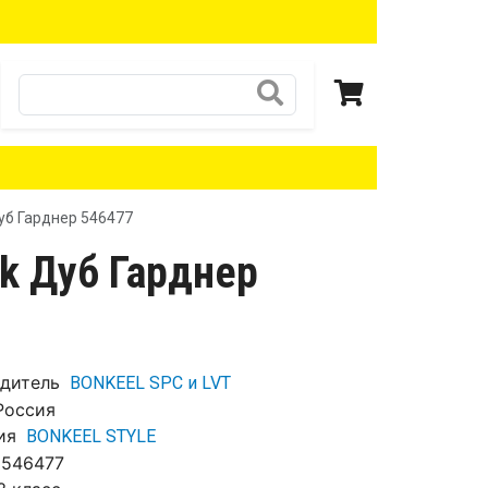
Поиск
Дуб Гарднер 546477
ck Дуб Гарднер
дитель
BONKEEL SPC и LVT
Россия
ия
BONKEEL STYLE
546477