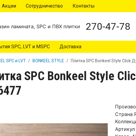
Акции
Сотрудничество
Контакты
270-47-78
зин ламината, SPC и ПВХ плитки
тия SPC, LVT и MSPC
Доставка
EL SPC и LVT
BONKEEL STYLE
Плитка SPC Bonkeel Style Click 
итка SPC Bonkeel Style Cli
6477
Произво
Страна
Коллекц
Артикул