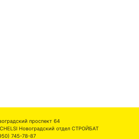
воградский проспект 64
 CHELSI Новоградский отдел СТРОЙБАТ
950) 745-78-87