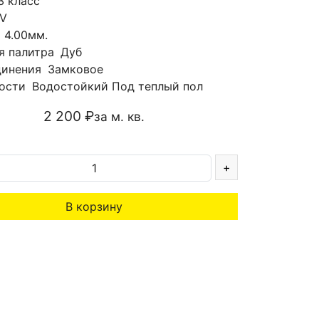
3 класс
V
а
4.00мм.
я палитра
Дуб
динения
Замковое
ости
Водостойкий
Под теплый пол
2 200 ₽
за м. кв.
+
В корзину