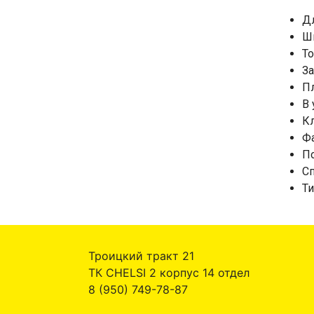
Д
Ш
То
За
Пл
В 
Кл
Фа
П
Сп
Ти
Троицкий тракт 21
ТК CHELSI 2 корпус 14 отдел
8 (950) 749-78-87