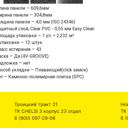
лина панели — 609,6мм
ирина панели — 304,8мм
лщина панели — 4,0 мм (ISO 24346)
щитный слой, Clear PVC - 0,55 мм Easy Clean
ощадь упаковки — 1 уп. = 2,232 м²
упаковке — 12 штук
асс истирания — 43
ска — Да (4V-GROOVE)
одложка — нет
особ укладки — Плавающий(click замок)
п — Каменно-полимерная плитка (SPC)
Троицкий тракт 21
Но
ТК CHELSI 3 корпус 23 отдел
ТК
8 (900) 097-29-06
8 (