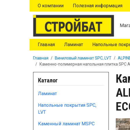
Перейти к основному содержанию
О компании
Полезная информация
Мага
Главная
Ламинат
Напольные покры
Главная
Виниловый ламинат SPC, LVT
ALPIN
Каменно-полимерная напольная плитка SPC A
Ка
Каталог
AL
Ламинат
EC
Напольные покрытия SPC,
LVT
Каменный ламинат MSPC