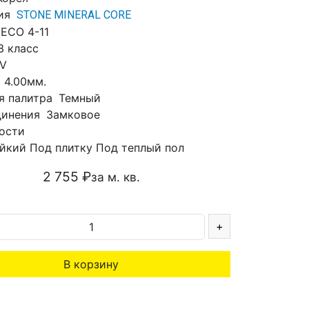
ия
STONE MINERAL CORE
ECO 4-11
3 класс
V
а
4.00мм.
я палитра
Темный
динения
Замковое
ости
йкий
Под плитку
Под теплый пол
2 755 ₽
за м. кв.
+
В корзину