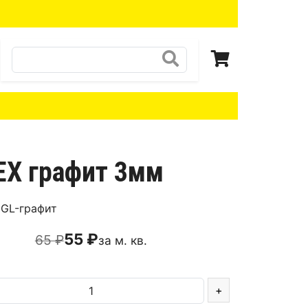
Поиск
EX графит 3мм
GL-графит
55 ₽
65 ₽
за м. кв.
+