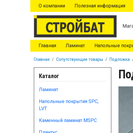
Перейти к основному содержанию
О компании
Полезная информация
Мага
Главная
Ламинат
Напольные покры
Главная
Сопутствующие товары
Подложка
По
Каталог
Ламинат
Напольные покрытия SPC,
LVT
Каменный ламинат MSPC
Плинтус