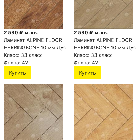
2 530 ₽
м. кв.
2 530 ₽
м. кв.
Ламинат ALPINE FLOOR
Ламинат ALPINE FLOOR
HERRINGBONE 10 мм Дуб
HERRINGBONE 10 мм Дуб
Калабрия LF107-09
Класс:
33 класс
Молизе LF107-08
Класс:
33 класс
Фаска:
4V
Фаска:
4V
Купить
Купить