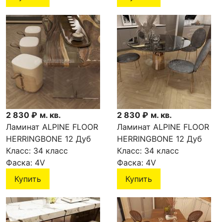
2 830 ₽
м. кв.
2 830 ₽
м. кв.
Ламинат ALPINE FLOOR
Ламинат ALPINE FLOOR
HERRINGBONE 12 Дуб
HERRINGBONE 12 Дуб
Калабрия LF105-09
Класс:
34 класс
Молизе LF105-08
Класс:
34 класс
Фаска:
4V
Фаска:
4V
Купить
Купить