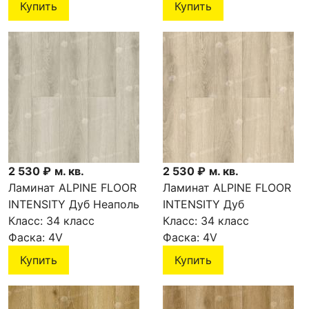
Купить
Купить
2 530 ₽
м. кв.
2 530 ₽
м. кв.
Ламинат ALPINE FLOOR
Ламинат ALPINE FLOOR
INTENSITY Дуб Неаполь
INTENSITY Дуб
LF101-08
Класс:
34 класс
Флоренция LF101-07
Класс:
34 класс
Фаска:
4V
Фаска:
4V
Купить
Купить