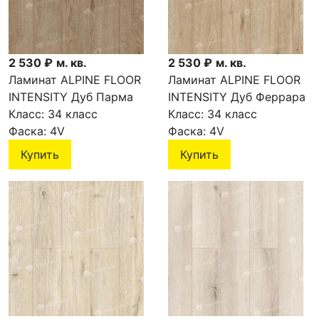
2 530 ₽
м. кв.
2 530 ₽
м. кв.
Ламинат ALPINE FLOOR
Ламинат ALPINE FLOOR
INTENSITY Дуб Парма
INTENSITY Дуб Феррара
LF101-04
Класс:
34 класс
LF101-03
Класс:
34 класс
Фаска:
4V
Фаска:
4V
Купить
Купить