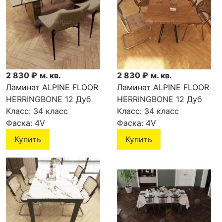
2 830 ₽
м. кв.
2 830 ₽
м. кв.
Ламинат ALPINE FLOOR
Ламинат ALPINE FLOOR
HERRINGBONE 12 Дуб
HERRINGBONE 12 Дуб
Тироль LF105-07
Класс:
34 класс
Пьемонт LF105-06
Класс:
34 класс
Фаска:
4V
Фаска:
4V
Купить
Купить