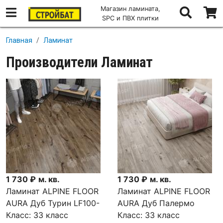
Магазин ламината,
SPC и ПВХ плитки
Перейти к основному содержанию
Главная
Ламинат
Производители Ламинат
1 730 ₽
м. кв.
1 730 ₽
м. кв.
Ламинат ALPINE FLOOR
Ламинат ALPINE FLOOR
AURA Дуб Турин LF100-
AURA Дуб Палермо
11
Класс:
33 класс
LF100-10
Класс:
33 класс