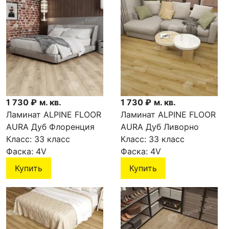
1 730 ₽
м. кв.
1 730 ₽
м. кв.
Ламинат ALPINE FLOOR
Ламинат ALPINE FLOOR
AURA Дуб Флоренция
AURA Дуб Ливорно
LF100-07
Класс:
33 класс
LF100-06
Класс:
33 класс
Фаска:
4V
Фаска:
4V
Купить
Купить