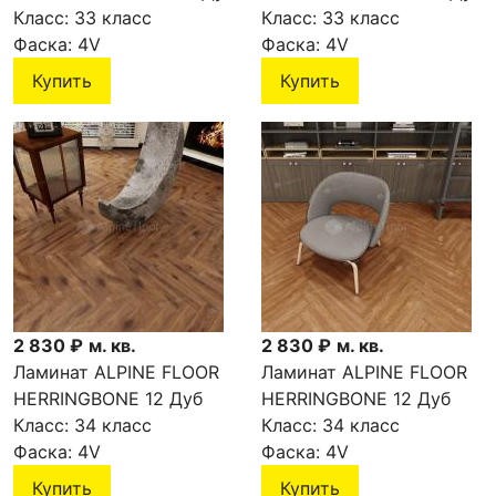
Тоскана LF107-05
Класс:
33 класс
Лацио LF107-03
Класс:
33 класс
Фаска:
4V
Фаска:
4V
Купить
Купить
2 830 ₽
м. кв.
2 830 ₽
м. кв.
Ламинат ALPINE FLOOR
Ламинат ALPINE FLOOR
HERRINGBONE 12 Дуб
HERRINGBONE 12 Дуб
Умбрия LF105-11
Класс:
34 класс
Венето LF105-10
Класс:
34 класс
Фаска:
4V
Фаска:
4V
Купить
Купить