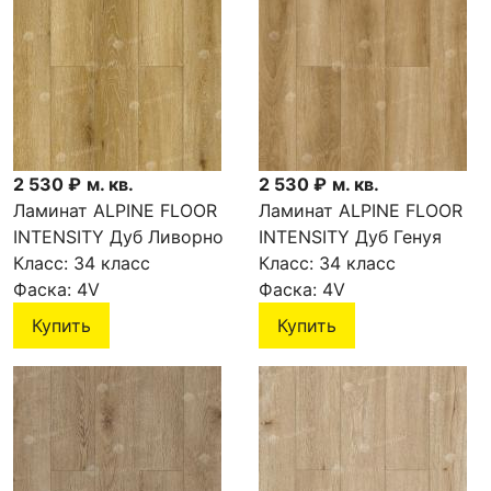
2 530 ₽
м. кв.
2 530 ₽
м. кв.
Ламинат ALPINE FLOOR
Ламинат ALPINE FLOOR
INTENSITY Дуб Ливорно
INTENSITY Дуб Генуя
LF101-06
Класс:
34 класс
LF101-05
Класс:
34 класс
Фаска:
4V
Фаска:
4V
Купить
Купить