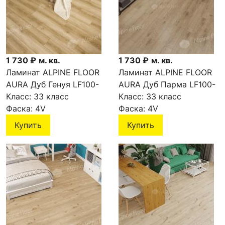
1 730 ₽
м. кв.
1 730 ₽
м. кв.
Ламинат ALPINE FLOOR
Ламинат ALPINE FLOOR
AURA Дуб Генуя LF100-
AURA Дуб Парма LF100-
05
Класс:
33 класс
04
Класс:
33 класс
Фаска:
4V
Фаска:
4V
Купить
Купить