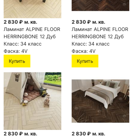
2 830 ₽
м. кв.
2 830 ₽
м. кв.
Ламинат ALPINE FLOOR
Ламинат ALPINE FLOOR
HERRINGBONE 12 Дуб
HERRINGBONE 12 Дуб
Тоскана LF105-05
Класс:
34 класс
Абруццо LF105-14
Класс:
34 класс
Фаска:
4V
Фаска:
4V
Купить
Купить
2 830 ₽
м. кв.
2 830 ₽
м. кв.