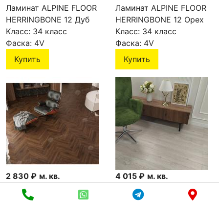
Ламинат ALPINE FLOOR
Ламинат ALPINE FLOOR
HERRINGBONE 12 Дуб
HERRINGBONE 12 Орех
Лацио LF105-03
Класс:
34 класс
Сицилия LF105-13
Класс:
34 класс
Фаска:
4V
Фаска:
4V
Купить
Купить
2 830 ₽
м. кв.
4 015 ₽
м. кв.
Ламинат ALPINE FLOOR
Ламинат FLOORFORT
HERRINGBONE 12 Орех
Oak Heritage Дуб Корнер
Трентино LF105-12
Класс:
34 класс
Брук 19009-20 MP
Класс:
33 класс