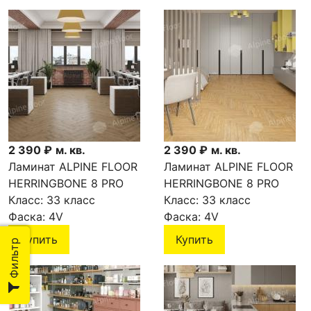
2 390 ₽
м. кв.
2 390 ₽
м. кв.
Ламинат ALPINE FLOOR
Ламинат ALPINE FLOOR
HERRINGBONE 8 PRO
HERRINGBONE 8 PRO
Дуб Прованс LF102-7
Класс:
33 класс
Дуб Тулуза LF102-4
Класс:
33 класс
Фаска:
4V
Фаска:
4V
Купить
Купить
Фильтр