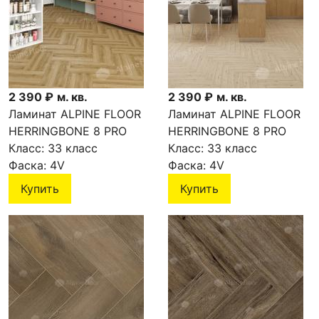
2 390 ₽
м. кв.
2 390 ₽
м. кв.
Ламинат ALPINE FLOOR
Ламинат ALPINE FLOOR
HERRINGBONE 8 PRO
HERRINGBONE 8 PRO
Дуб Эльзас LF102-2
Класс:
33 класс
Дуб Лион LF102-1
Класс:
33 класс
Фаска:
4V
Фаска:
4V
Купить
Купить