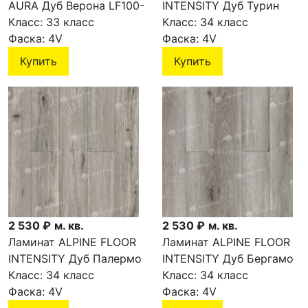
AURA Дуб Верона LF100-
INTENSITY Дуб Турин
01
Класс:
33 класс
LF101-11
Класс:
34 класс
Фаска:
4V
Фаска:
4V
Купить
Купить
2 530 ₽
м. кв.
2 530 ₽
м. кв.
Ламинат ALPINE FLOOR
Ламинат ALPINE FLOOR
INTENSITY Дуб Палермо
INTENSITY Дуб Бергамо
LF101-10
Класс:
34 класс
LF101-09
Класс:
34 класс
Фаска:
4V
Фаска:
4V