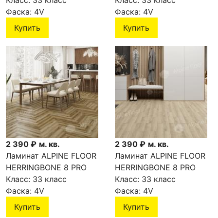
Дуб Анжу LF102-11
Класс:
33 класс
Дуб Бордо LF102-10
Класс:
33 класс
Фаска:
4V
Фаска:
4V
Купить
Купить
2 390 ₽
м. кв.
2 390 ₽
м. кв.
Ламинат ALPINE FLOOR
Ламинат ALPINE FLOOR
HERRINGBONE 8 PRO
HERRINGBONE 8 PRO
Дуб Марсель LF102-9
Класс:
33 класс
Дуб Орлеан LF102-8
Класс:
33 класс
Фаска:
4V
Фаска:
4V
Купить
Купить