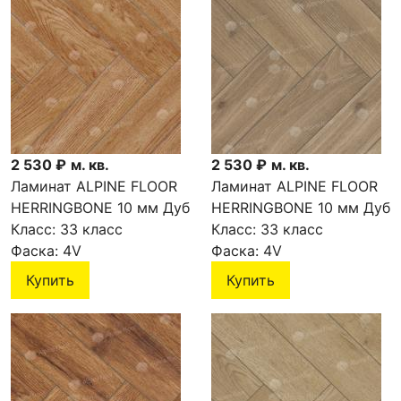
2 530 ₽
м. кв.
2 530 ₽
м. кв.
Ламинат ALPINE FLOOR
Ламинат ALPINE FLOOR
HERRINGBONE 10 мм Дуб
HERRINGBONE 10 мм Дуб
Умбрия LF107-11
Класс:
33 класс
Венето LF107-10
Класс:
33 класс
Фаска:
4V
Фаска:
4V
Купить
Купить