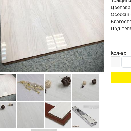
Толщин
Цветова
Особенн
Влагост
Под теп
Кол-во
-