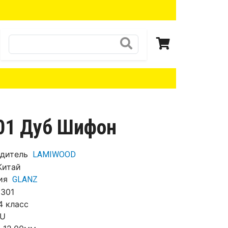
Поиск
01 Дуб Шифон
дитель
LAMIWOOD
Китай
ия
GLANZ
301
4 класс
4U