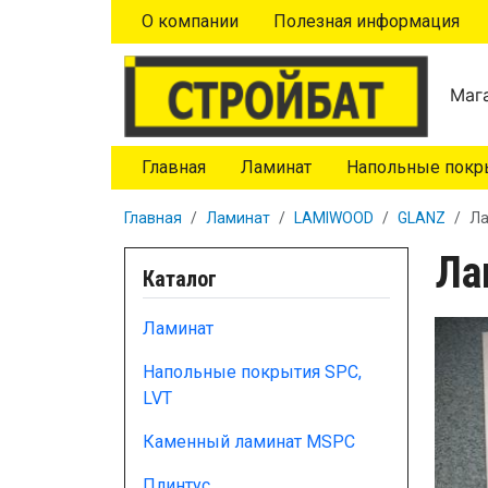
Перейти к основному содержанию
О компании
Полезная информация
Мага
Главная
Ламинат
Напольные покры
Главная
Ламинат
LAMIWOOD
GLANZ
Ла
Ла
Каталог
Ламинат
Напольные покрытия SPC,
LVT
Каменный ламинат MSPC
Плинтус