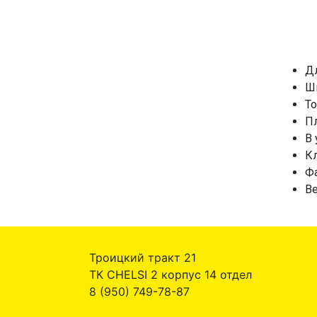
Д
Ш
Т
Пл
В 
Кл
Фа
Ве
Троицкий тракт 21
ТК CHELSI 2 корпус 14 отдел
8 (950) 749-78-87