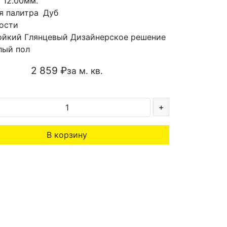
а
12.00мм.
я палитра
Дуб
ости
ойкий
Глянцевый
Дизайнерское решение
лый пол
2 859 ₽
за м. кв.
+
В корзину