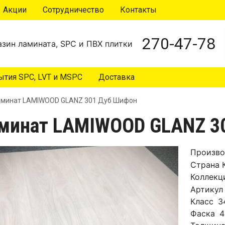
Акции
Сотрудничество
Контакты
270-47-78
зин ламината, SPC и ПВХ плитки
тия SPC, LVT и MSPC
Доставка
минат LAMIWOOD GLANZ 301 Дуб Шифон
минат LAMIWOOD GLANZ 3
Произво
Страна
Коллекц
Артикул
Класс
3
Фаска